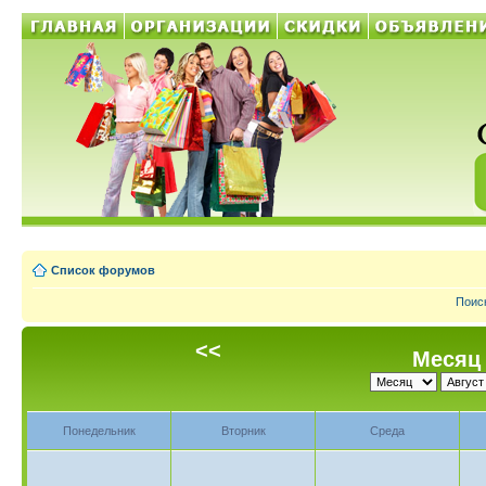
Список форумов
Поис
<<
Месяц 
Понедельник
Вторник
Среда