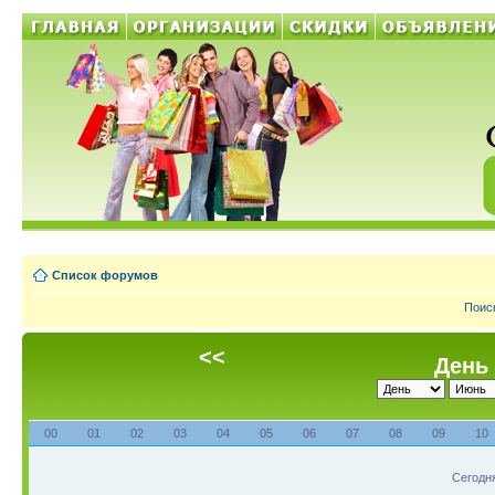
Список форумов
Поис
<<
День 
00
01
02
03
04
05
06
07
08
09
10
Сегодня