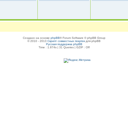
Создано на основе
phpBB
® Forum Software © phpBB Group
© 2010 - 2013
Скрипт совместных покупок
для phpBB
Русская поддержка phpBB
Time : 1.874s | 31 Queries | GZIP : Off