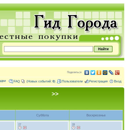
Поделиться
адки
FAQ
(Новых событий:
0
)
Пользователи
Регистрация
Вход
>>
Суббота
Воскресенье
27
28