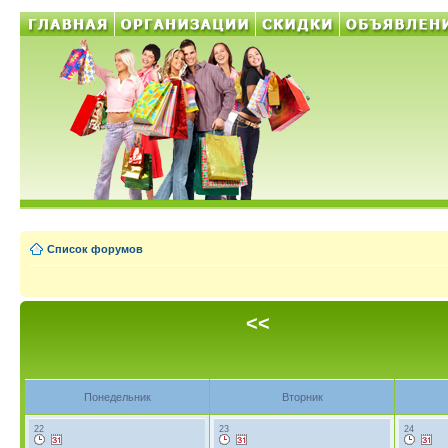
Список форумов
<<
Понедельник
Вторник
22
23
24