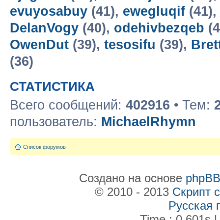
evuyosabuy
(41),
ewegluqif
(41)
DelanVogy
(40),
odehivbezqeb
(4
OwenDut
(39),
tesosifu
(39),
Bret
(36)
СТАТИСТИКА
Всего сообщений:
402916
• Тем:
пользователь:
MichaelRhymn
Список форумов
Создано на основе
phpB
© 2010 - 2013
Скрипт 
Русская 
Time : 0.601s |