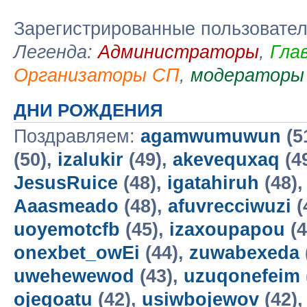
Зарегистрированные пользовате
Легенда:
Администраторы
,
Гла
Организаторы СП
,
модераторы
ДНИ РОЖДЕНИЯ
Поздравляем:
agamwumuwun
(5
(50),
izalukir
(49),
akevequxaq
(4
JesusRuice
(48),
igatahiruh
(48)
Aaasmeado
(48),
afuvrecciwuzi
(
uoyemotcfb
(45),
izaxoupapou
(4
onexbet_owEi
(44),
zuwabexeda
uwehewewod
(43),
uzuqonefeim
ojegoatu
(42),
usiwbojewov
(42)