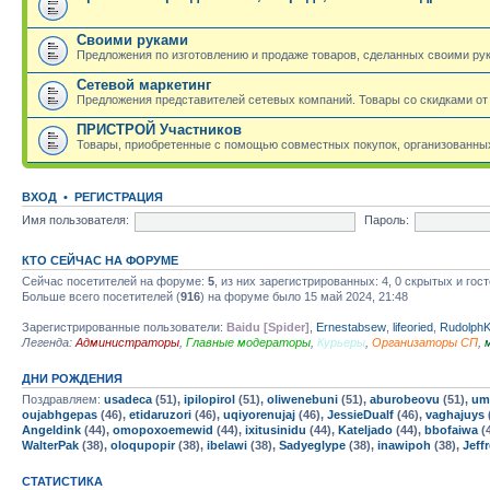
Своими руками
Предложения по изготовлению и продаже товаров, сделанных своими ру
Сетевой маркетинг
Предложения представителей сетевых компаний. Товары со скидками от
ПРИСТРОЙ Участников
Товары, приобретенные с помощью совместных покупок, организованных
ВХОД
•
РЕГИСТРАЦИЯ
Имя пользователя:
Пароль:
КТО СЕЙЧАС НА ФОРУМЕ
Сейчас посетителей на форуме:
5
, из них зарегистрированных: 4, 0 скрытых и гос
Больше всего посетителей (
916
) на форуме было 15 май 2024, 21:48
Зарегистрированные пользователи:
Baidu [Spider]
,
Ernestabsew
,
lifeoried
,
Rudolph
Легенда:
Администраторы
,
Главные модераторы
,
Курьеры
,
Организаторы СП
,
ДНИ РОЖДЕНИЯ
Поздравляем:
usadeca
(51),
ipilopirol
(51),
oliwenebuni
(51),
aburobeovu
(51),
umi
oujabhgepas
(46),
etidaruzori
(46),
uqiyorenujaj
(46),
JessieDualf
(46),
vaghajuys
Angeldink
(44),
omopoxoemewid
(44),
ixitusinidu
(44),
Kateljado
(44),
bbofaiwa
(
WalterPak
(38),
oloqupopir
(38),
ibelawi
(38),
Sadyeglype
(38),
inawipoh
(38),
Jeff
СТАТИСТИКА