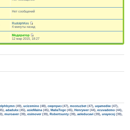
Нет сообщений
RudolphKes
9
4 минуты назад
Модератор
12 мар 2015, 18:27
elphbymn
(49),
ucizemino
(48),
сюрприз
(47),
mostuzbet
(47),
uqamediw
(47),
45),
adadukx
(45),
asieMaina
(45),
MaliaToge
(45),
Henrywer
(44),
ecuvademo
(44),
0),
muroaver
(39),
esimover
(39),
Robertsunty
(39),
aeleducavi
(39),
urayecoj
(39),