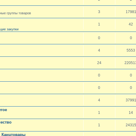
3
1798
чные группы товаров
1
42
щие закупки
0
0
4
5553
24
22051
0
0
0
0
4
3799
угое
1
14
чество
1
2431
. Канцтовары