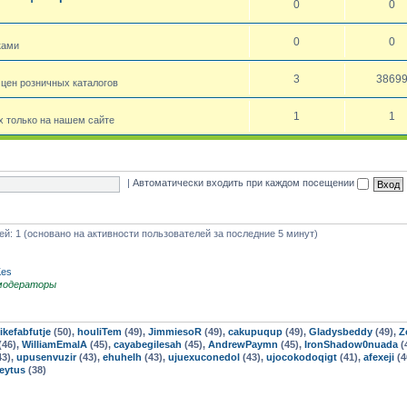
0
0
0
0
ками
3
3869
 цен розничных каталогов
1
1
 только на нашем сайте
|
Автоматически входить при каждом посещении
тей: 1 (основано на активности пользователей за последние 5 минут)
Kes
модераторы
kefabfutje
(50),
houliTem
(49),
JimmiesoR
(49),
cakupuqup
(49),
Gladysbeddy
(49),
Z
(46),
WilliamEmalA
(45),
cayabegilesah
(45),
AndrewPaymn
(45),
IronShadow0nuada
(
43),
upusenvuzir
(43),
ehuhelh
(43),
ujuexuconedol
(43),
ujocokodoqigt
(41),
afexeji
(4
reytus
(38)