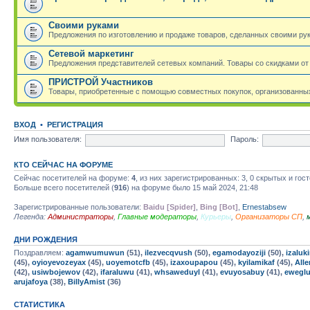
Своими руками
Предложения по изготовлению и продаже товаров, сделанных своими ру
Сетевой маркетинг
Предложения представителей сетевых компаний. Товары со скидками от
ПРИСТРОЙ Участников
Товары, приобретенные с помощью совместных покупок, организованных
ВХОД
•
РЕГИСТРАЦИЯ
Имя пользователя:
Пароль:
КТО СЕЙЧАС НА ФОРУМЕ
Сейчас посетителей на форуме:
4
, из них зарегистрированных: 3, 0 скрытых и гос
Больше всего посетителей (
916
) на форуме было 15 май 2024, 21:48
Зарегистрированные пользователи:
Baidu [Spider]
,
Bing [Bot]
,
Ernestabsew
Легенда:
Администраторы
,
Главные модераторы
,
Курьеры
,
Организаторы СП
,
ДНИ РОЖДЕНИЯ
Поздравляем:
agamwumuwun
(51),
ilezvecqvush
(50),
egamodayoziji
(50),
izaluki
(45),
oyioyevozeyax
(45),
uoyemotcfb
(45),
izaxoupapou
(45),
kyilamikaf
(45),
Alle
(42),
usiwbojewov
(42),
ifaraluwu
(41),
whsaweduyl
(41),
evuyosabuy
(41),
eweglu
arujafoya
(38),
BillyAmist
(36)
СТАТИСТИКА