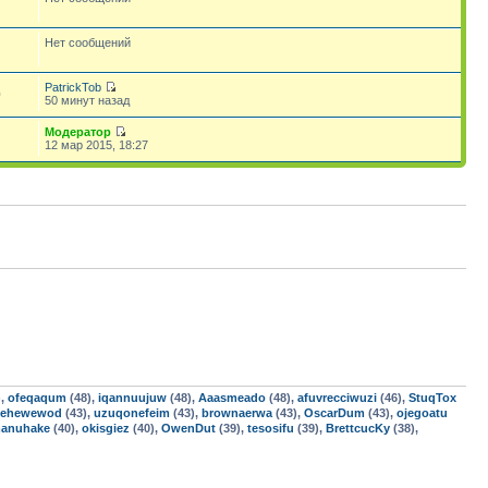
Нет сообщений
PatrickTob
0
50 минут назад
Модератор
12 мар 2015, 18:27
),
ofeqaqum
(48),
iqannuujuw
(48),
Aaasmeado
(48),
afuvrecciwuzi
(46),
StuqTox
ehewewod
(43),
uzuqonefeim
(43),
brownaerwa
(43),
OscarDum
(43),
ojegoatu
anuhake
(40),
okisgiez
(40),
OwenDut
(39),
tesosifu
(39),
BrettcucKy
(38),