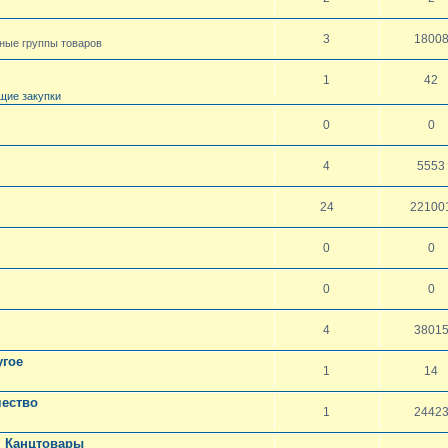
3
1800
чные группы товаров
1
42
щие закупки
0
0
4
5553
24
22100
0
0
0
0
4
3801
угое
1
14
чество
1
2442
. Канцтовары