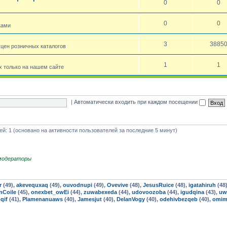
0
0
0
0
ками
3
3885
 цен розничных каталогов
1
1
 только на нашем сайте
|
Автоматически входить при каждом посещении
тей: 1 (основано на активности пользователей за последние 5 минут)
модераторы
r
(49),
akevequxaq
(49),
ouvodnupi
(49),
Ovevive
(48),
JesusRuice
(48),
igatahiruh
(48
nCoile
(45),
onexbet_owEi
(44),
zuwabexeda
(44),
udovoozoba
(44),
igudqina
(43),
uw
qif
(41),
Plamenanuaws
(40),
Jamesjut
(40),
DelanVogy
(40),
odehivbezqeb
(40),
omim