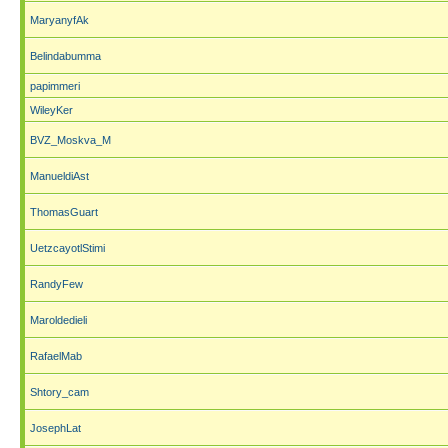
MaryanyfAk
Belindabumma
papimmeri
WileyKer
BVZ_Moskva_M
ManueldiAst
ThomasGuart
UetzcayotlStimi
RandyFew
Maroldedieli
RafaelMab
Shtory_cam
JosephLat