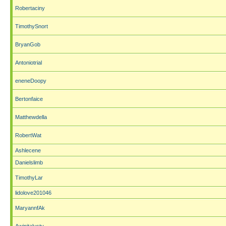
Robertaciny
TimothySnort
BryanGob
Antoniotrial
eneneDoopy
Bertonfaice
Matthewdella
RobertWat
Ashlecene
Danielslimb
TimothyLar
lidolove201046
MaryannfAk