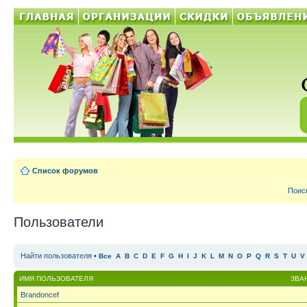
Список форумов
Поис
Пользователи
Найти пользователя
•
Все
A
B
C
D
E
F
G
H
I
J
K
L
M
N
O
P
Q
R
S
T
U
V
ИМЯ ПОЛЬЗОВАТЕЛЯ
ЗВА
Brandoncef