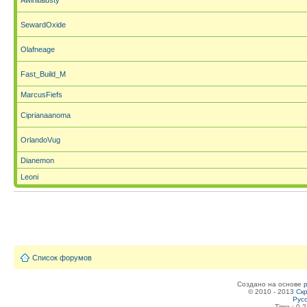
Awinitalusty
SewardOxide
Olafneage
Fast_Build_M
MarcusFiefs
Ciprianaanoma
OrlandoVug
Dianemon
Leoni
Список форумов
Создано на основе
© 2010 - 2013
Скр
Рус
Time : 0.2