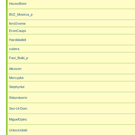
HectorBrimi
BVZ_Moskva_p
feroOveme
ErvinCaups
Haroldadieli
xubera
Fast_Build_p
Alicezen
Mercyplut
Stephynlut
INduroloorm
Seo-Ul-Dom
MiguelOpinc
UritocicIdold