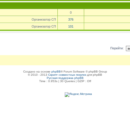
0
Организатор СП
376
Организатор СП
101
Перейти:
Создано на основе
phpBB
® Forum Software © phpBB Group
© 2010 - 2013
Скрипт совместных покупок
для phpBB
Русская поддержка phpBB
Time : 0.953s | 30 Queries | GZIP : Off