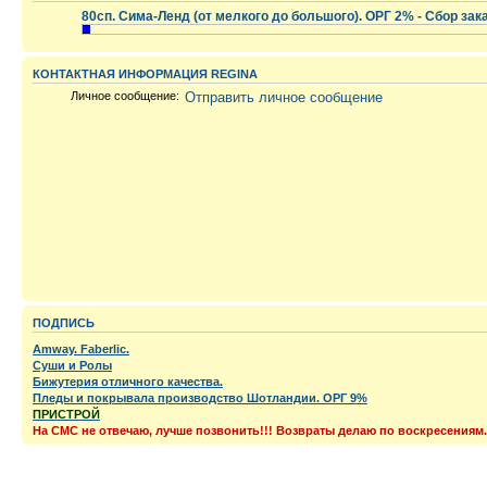
80сп. Сима-Ленд (от мелкого до большого). ОРГ 2% - Сбор зак
.
КОНТАКТНАЯ ИНФОРМАЦИЯ REGINA
Личное сообщение:
Отправить личное сообщение
ПОДПИСЬ
Amway. Faberlic.
Суши и Ролы
Бижутерия отличного качества.
Пледы и покрывала производство Шотландии. ОРГ 9%
ПРИСТРОЙ
На СМС не отвечаю, лучше позвонить!!! Возвраты делаю по воскресениям.