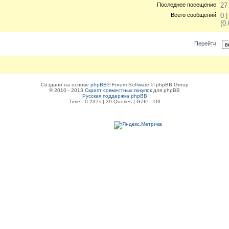
Последнее посещение:
27
Всего сообщений:
0 
(0
Перейти:
Создано на основе
phpBB
® Forum Software © phpBB Group
© 2010 - 2013
Скрипт совместных покупок
для phpBB
Русская поддержка phpBB
Time : 0.237s | 39 Queries | GZIP : Off