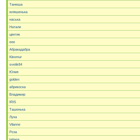
Танюша
юляшенька
наська
Натали
цветик
eee
Абракадабра
Kleomur
svetik84
Юлия
golden
абрикоска
Владимир
IRIS
Ташенька
Лука
Vilanne
Роза
tatjana