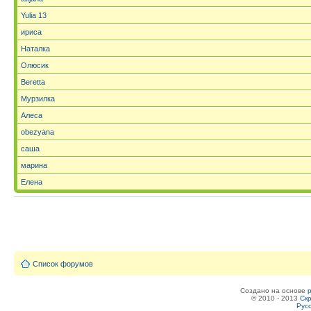
Yulia 13
ириса
Наталка
Олюсик
Beretta
Мурзилка
Алеса
obezyana
саша
марина
Елена
Список форумов
Создано на основе
© 2010 - 2013
Скр
Рус