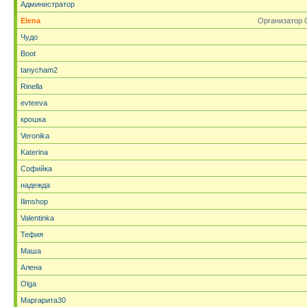
Администратор
Elena
Организатор 
Чудо
Boot
tanycham2
Rinella
evteeva
крошка
Veronika
Katerina
Софийка
надежда
Ilimshop
Valentinka
Тефия
Маша
Алена
Olga
Маргарита30