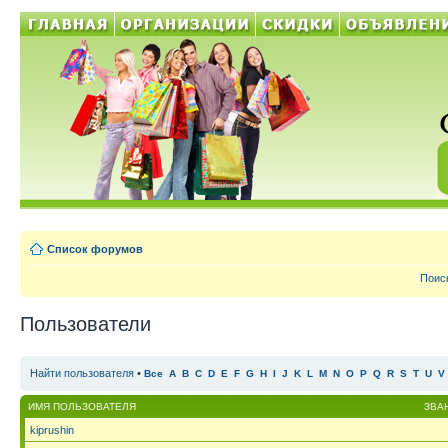
Список форумов
Поис
Пользователи
Найти пользователя
•
Все
A
B
C
D
E
F
G
H
I
J
K
L
M
N
O
P
Q
R
S
T
U
V
ИМЯ ПОЛЬЗОВАТЕЛЯ
ЗВА
kiprushin