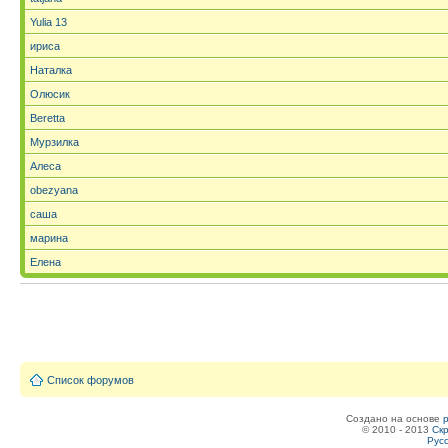
Yulia 13
ириса
Наталка
Олюсик
Beretta
Мурзилка
Алеса
obezyana
саша
марина
Елена
Список форумов
Создано на основе
© 2010 - 2013
Скр
Рус