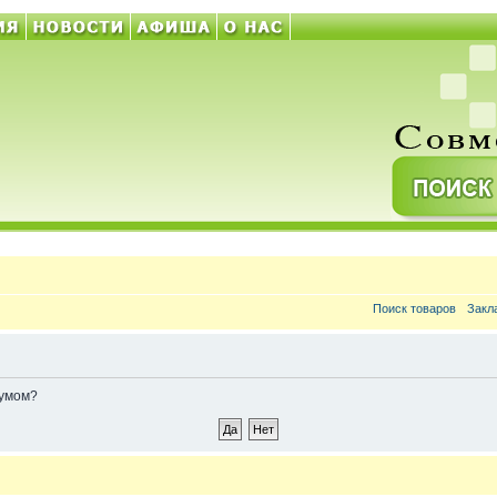
Поиск товаров
Закл
румом?