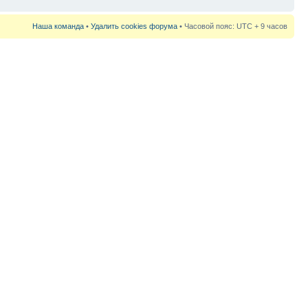
Наша команда
•
Удалить cookies форума
• Часовой пояс: UTC + 9 часов