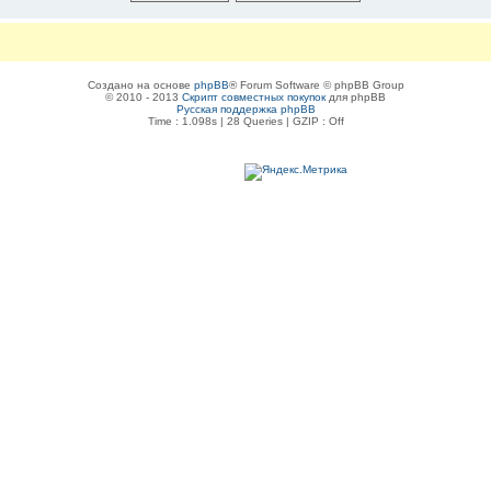
Создано на основе
phpBB
® Forum Software © phpBB Group
© 2010 - 2013
Скрипт совместных покупок
для phpBB
Русская поддержка phpBB
Time : 1.098s | 28 Queries | GZIP : Off