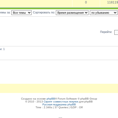
0
11811
темы за:
Сортировать по:
Перейти:
и: 1
Создано на основе
phpBB
® Forum Software © phpBB Group
© 2010 - 2013
Скрипт совместных покупок
для phpBB
Русская поддержка phpBB
Time : 2.346s | 37 Queries | GZIP : Off