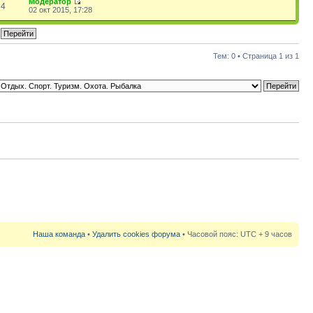
Модератор
94
02 окт 2015, 17:28
Тем: 0 • Страница
1
из
1
Наша команда
•
Удалить cookies форума
• Часовой пояс: UTC + 9 часов