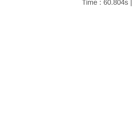
Time : 60.804s |