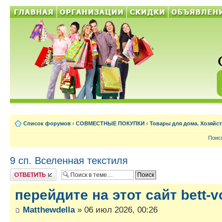
Список форумов
‹
СОВМЕСТНЫЕ ПОКУПКИ
‹
Товары для дома. Хозяйс
Поис
9 сп. Вселенная текстиля
Ответить
перейдите на этот сайт bett-
Matthewdella
» 06 июл 2026, 00:26