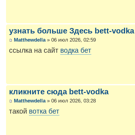
узнать больше Здесь bett-vodka
Matthewdella
» 06 июл 2026, 02:59
ссылка на сайт
водка бет
кликните сюда bett-vodka
Matthewdella
» 06 июл 2026, 03:28
такой
вотка бет