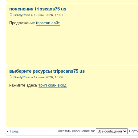
пояснения tripscans75 us
BradyRhito
» 19 июн 2026, 15:01
Продолжение
tripscan сайт
выберите ресурсы tripscans75 us
BradyRhito
» 19 июн 2026, 15:06
нажмите здесь
трип скан вход
Показать сообщения за:
Сорти
Пред.