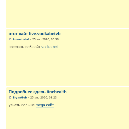
этот сайт live.vodkabetvb
Antoniotrial
» 25 апр 2026, 06:50
посетить веб-сайт
vodka bet
Подробнее здесь tinehealth
BryanGob
» 25 апр 2026, 08:23
узнать больше
mega сайт