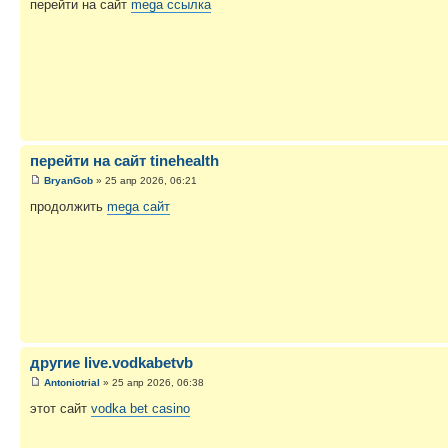
перейти на сайт
mega ссылка
перейти на сайт tinehealth
BryanGob
» 25 апр 2026, 06:21
продолжить
mega сайт
другие live.vodkabetvb
Antoniotrial
» 25 апр 2026, 06:38
этот сайт
vodka bet casino