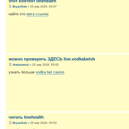
этот контент tinehealth
BryanGob
» 25 апр 2026, 04:57
найти это
мега ссылка
можно проверить ЗДЕСЬ live.vodkabetvb
Antoniotrial
» 25 апр 2026, 05:02
узнать больше
vodka bet casino
читать tinehealth
BryanGob
» 25 апр 2026, 05:52