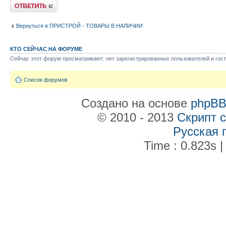
Ответить
Вернуться в ПРИСТРОЙ - ТОВАРЫ В НАЛИЧИИ
КТО СЕЙЧАС НА ФОРУМЕ
Сейчас этот форум просматривают: нет зарегистрированных пользователей и гост
Список форумов
Создано на основе
phpB
© 2010 - 2013
Скрипт 
Русская 
Time : 0.823s |